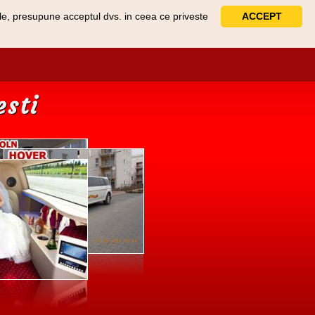
sale, presupune acceptul dvs. in ceea ce priveste
ACCEPT
esti