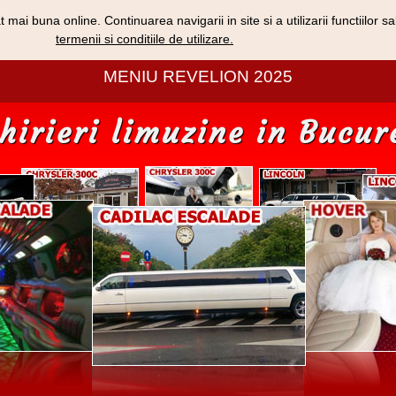
 mai buna online. Continuarea navigarii in site si a utilizarii functiilor 
MENIU 1 DECEMBRIE 2024
termenii si conditiile de utilizare.
MENIU REVELION 2025
hirieri limuzine in Bucur