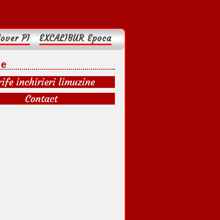
over PI
EXCALIBUR Epoca
de
rife inchirieri limuzine
Contact