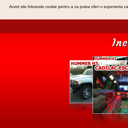
Acest site foloseste cookie pentru a va putea oferi o experienta cat
Inc