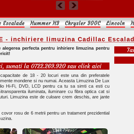
c Escalade
Hummer H3
Chrysler 300C
Lincoln
H
 - inchiriere limuzina Cadillac Escala
 alegerea perfecta pentru inhiriere limuzina pentru
Ta
ricit!
i, sunati la 0722.269.920 sau click aici
apacitate de 18 - 20 locuri este una din preferatele
evenimente mondene si nu numai. Aceasta Limuzina De Lux
dio Hi-Fi, DVD, LCD pentru ca tu sa simti ca esti cu
ransparenta iluminata, iluminare cu fibra optica cat si
uturi. Limuzina este de culoare crem deschis, are jante
 covor rosu de 6 metrii pentru un tratament prezidential
imuzina.